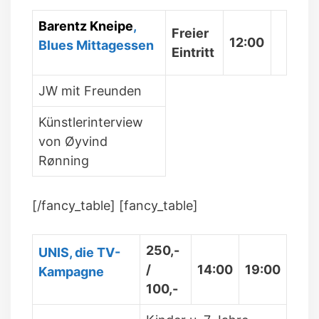
Barentz Kneipe
,
Freier
12:00
Blues Mittagessen
Eintritt
JW mit Freunden
Künstlerinterview
von Øyvind
Rønning
[/fancy_table] [fancy_table]
250,-
UNIS, die TV-
/
14:00
19:00
Kampagne
100,-