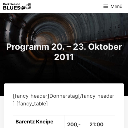
Zum
Menü
Inhalt
springen
Programm 20. – 23. Oktober
2011
[fancy_header]Donnerstag[/fancy_header
] [fancy_table]
Barentz Kneipe
200,-
21:00