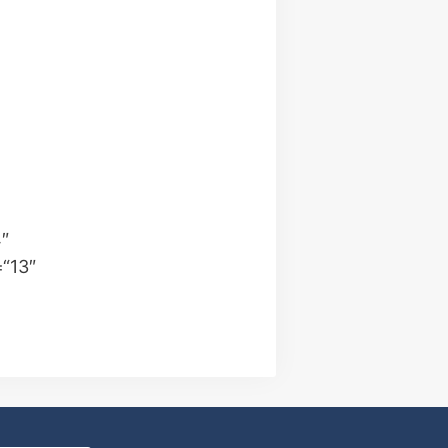
″
=“13″