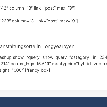
=“42″ column=“3″ link=“post“ max=“9″]
=“233″ column=“3″ link=“post“ max=“9″]
ranstaltungsorte in Longyearbyen
ashup show=“query“ show_query=“category__in=234
.214″ center_lng=“15.619″ maptypeid=“hybrid“ zoom
eight=“600″][/fancy_box]