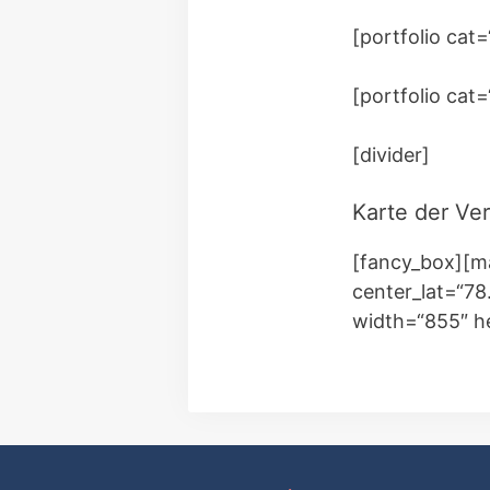
[portfolio cat
[portfolio cat
[divider]
Karte der Ve
[fancy_box][m
center_lat=“78
width=“855″ h