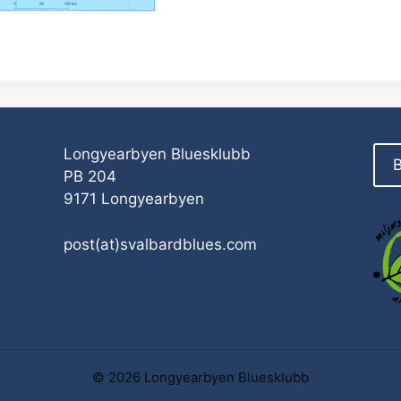
Longyearbyen Bluesklubb
B
PB 204
9171 Longyearbyen
post(at)svalbardblues.com
© 2026 Longyearbyen Bluesklubb