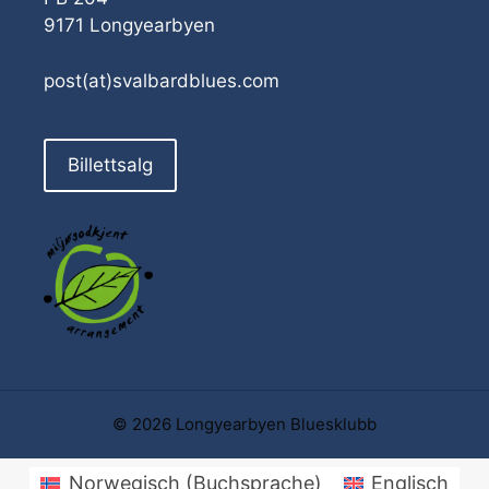
9171 Longyearbyen
post(at)svalbardblues.com
Billettsalg
© 2026 Longyearbyen Bluesklubb
Norwegisch (Buchsprache)
Englisch