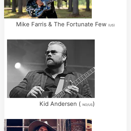
Mike Farris & The Fortunate Few
(US)
Kid Andersen (
)
NO/US