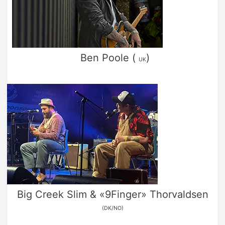
Ben Poole (
)
UK
Big Creek Slim & «9Finger» Thorvaldsen
(DK/NO)