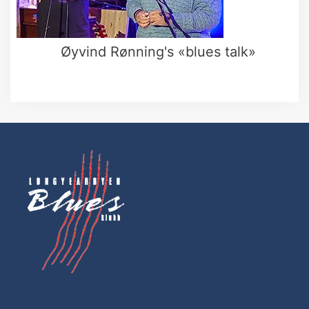
Øyvind Rønning's «blues talk»