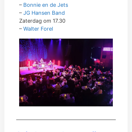
–
Bonnie en de Jets
–
JG Hansen Band
Zaterdag om 17.30
–
Walter Forel