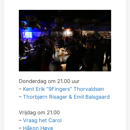
Donderdag om 21.00 uur
–
Kent Erik “9Fingers” Thorvaldsen
–
Thorbjørn Risager & Emil Balsgaard
Vrijdag om 21.00
–
Vraag het Carol
–
Håkon Høye