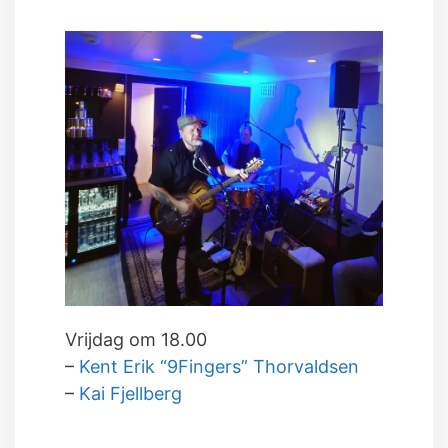
Vrijdag om 18.00
–
Kent Erik “9Fingers” Thorvaldsen
–
Kai Fjellberg