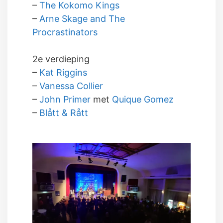
–
The Kokomo Kings
–
Arne Skage and The
Procrastinators
2e verdieping
–
Kat Riggins
–
Vanessa Collier
–
John Primer
met
Quique Gomez
–
Blått & Rått