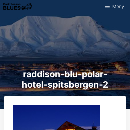
Hopp
Meny
til
innhold
raddison-blu-polar-
hotel-spitsbergen-2