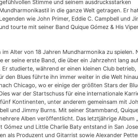
gefühlvollen Stimme und seinem ausdrucksstarken
Mundharmonikastil in die ganze Welt getragen. Er ha
Legenden wie John Primer, Eddie C. Campbell und J
und tourte mit seiner Band Quique Gómez & His Viper
im Alter von 18 Jahren Mundharmonika zu spielen. 
e er seine erste Band, die über ein Jahrzehnt lang a
 Er studierte, während er einen kleinen Club betrieb,
ür den Blues führte ihn immer weiter in die Welt hina
 nach Chicago, wo er einige der größten Stars der Bl
ies war der Startschuss für eine internationale Karri
 fünf Kontinenten, unter anderem gemeinsam mit Joh
bell und Jimmy Burns. Mit seiner Stammband, Quiqu
 mehrere Alben veröffentlicht. Das letztjährige Album
t Gómez und Little Charlie Baty entstand in San Jose,
en als Produzent und Gitarrist sowie Alexander Pett