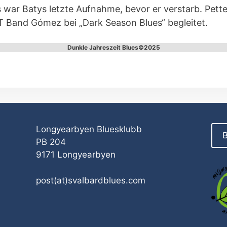
 war Batys letzte Aufnahme, bevor er verstarb. Petter
 T Band Gómez bei „Dark Season Blues“ begleitet.
Dunkle Jahreszeit Blues©2025
Longyearbyen Bluesklubb
B
PB 204
9171 Longyearbyen
post(at)svalbardblues.com