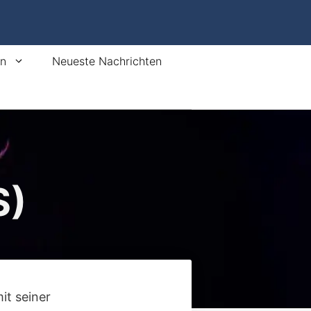
en
Neueste Nachrichten
S)
it seiner