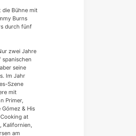
t die Bühne mit
immy Burns
s durch fünf
Nur zwei Jahre
uf spanischen
 aber seine
us.
Im Jahr
ues-Szene
ere mit
n Primer,
e Gómez & His
 „Cooking at
 Kalifornien,
ersen am