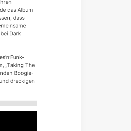
ihren
rde das Album
ssen, dass
gemeinsame
 bei Dark
es’n’Funk-
, „Taking The
renden Boogie-
 und dreckigen