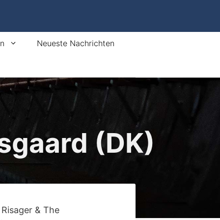
en
Neueste Nachrichten
lsgaard (DK)
 Risager & The