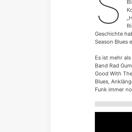
S
Bl
K
„H
R
Geschichte habe
Season Blues e
Es ist mehr al
Band Rad Gumb
Good With The 
Blues, Ankläng
Funk immer noc