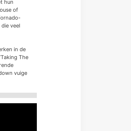
et hun
House of
 Tornado-
die veel
rken in de
“Taking The
erende
-down vuige