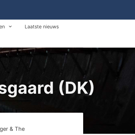
en
Laatste nieuws
lsgaard (DK)
ager & The