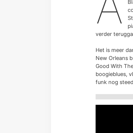
A
Bl
co
St
pi
verder terugga
Het is meer da
New Orleans b
Good With The 
boogieblues, v
funk nog steeds