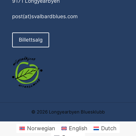
9171 Longyearbyen
post(at)svalbardblues.com
Billettsalg
© 2026 Longyearbyen Bluesklubb
Norwegian
English
Dutch