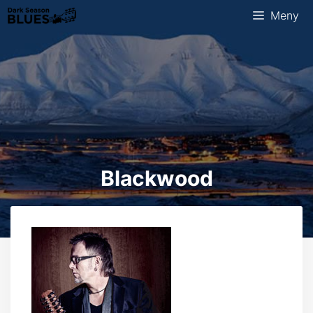
Hopp
Meny
til
innhold
Blackwood