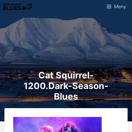
Hopp
Meny
til
innhold
Cat Squirrel-
1200.Dark-Season-
Blues