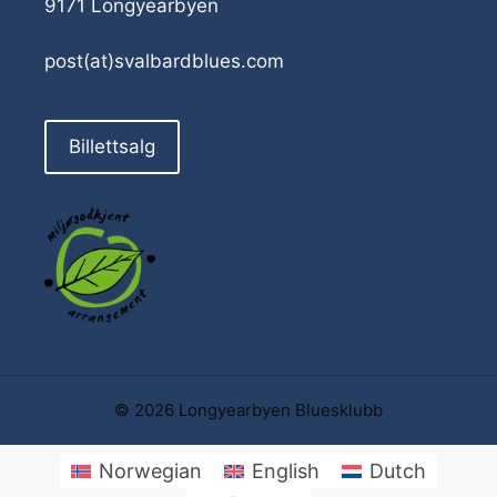
9171 Longyearbyen
post(at)svalbardblues.com
Billettsalg
© 2026 Longyearbyen Bluesklubb
Norwegian
English
Dutch