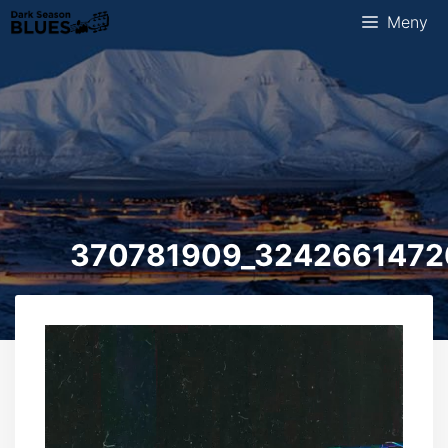
Hopp
Meny
til
innhold
370781909_3242661472
Videoavspiller