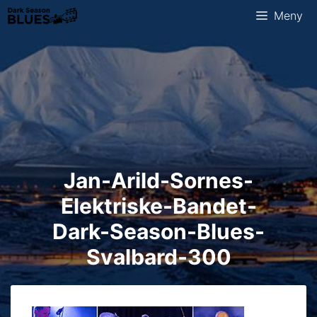
Hopp
Meny
til
innhold
Jan-Arild-Sornes-
Elektriske-Bandet-
Dark-Season-Blues-
Svalbard-300