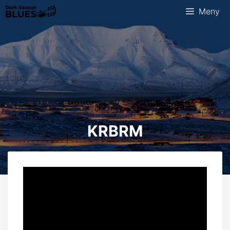
Hopp
Meny
til
innhold
KRBRM
Videoavspiller