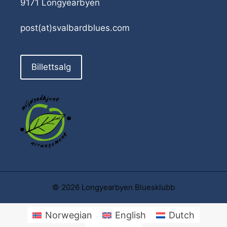
9171 Longyearbyen
post(at)svalbardblues.com
Billettsalg
© 2026 Longyearbyen Bluesklubb
Norwegian
English
Dutch