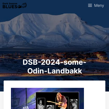
Hopp
Meny
til
innhold
DSB-2024-some-
Odin-Landbakk