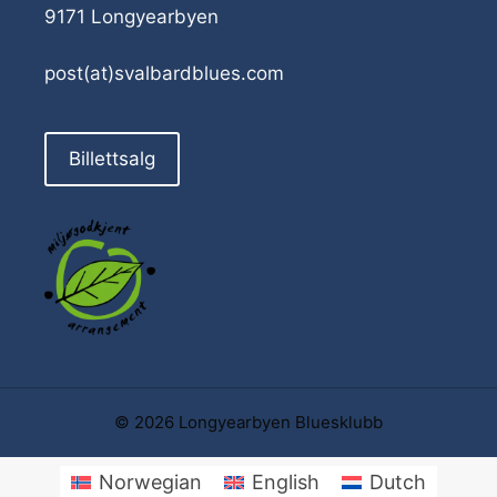
9171 Longyearbyen
post(at)svalbardblues.com
Billettsalg
© 2026 Longyearbyen Bluesklubb
Norwegian
English
Dutch