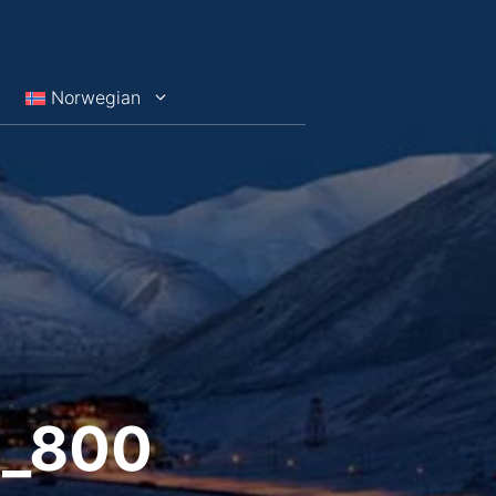
Norwegian
1_800