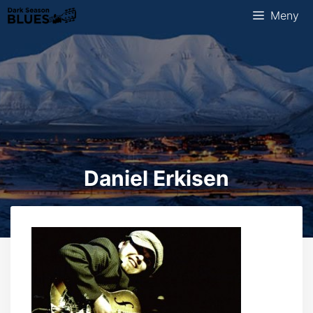
Hopp
Meny
til
innhold
Daniel Erkisen