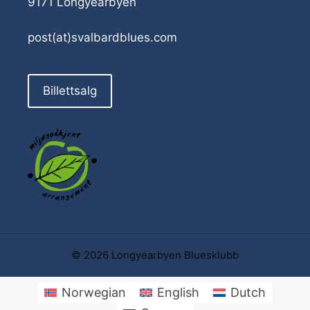
9171 Longyearbyen
post(at)svalbardblues.com
Billettsalg
© 2026 Longyearbyen Bluesklubb
Norwegian
English
Dutch