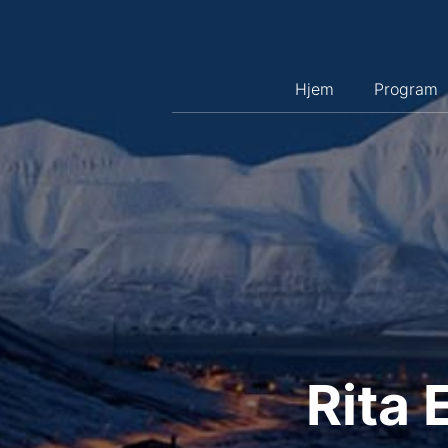
Hopp
til
innhold
Hjem
Program
Rita