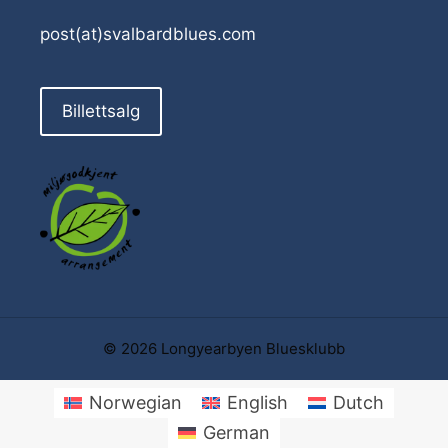
post(at)svalbardblues.com
Billettsalg
© 2026 Longyearbyen Bluesklubb
Norwegian
English
Dutch
German