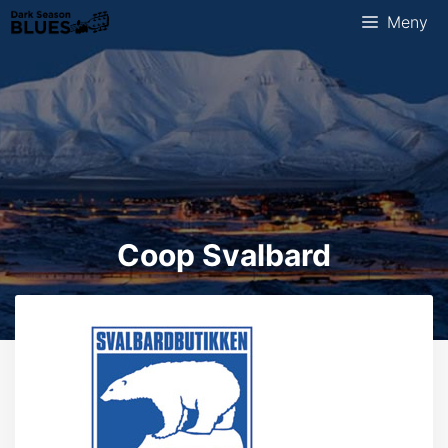
Hopp
Meny
til
innhold
Coop Svalbard