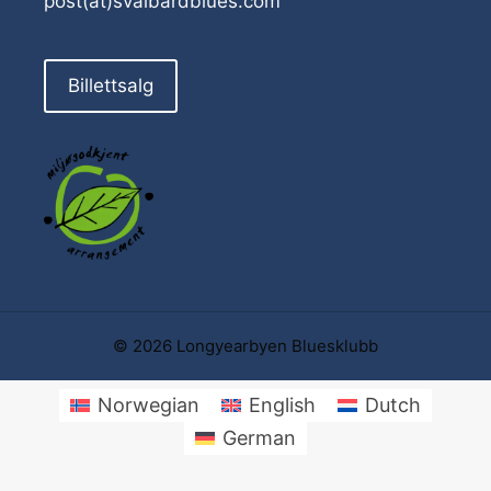
post(at)svalbardblues.com
Billettsalg
© 2026 Longyearbyen Bluesklubb
Norwegian
English
Dutch
German