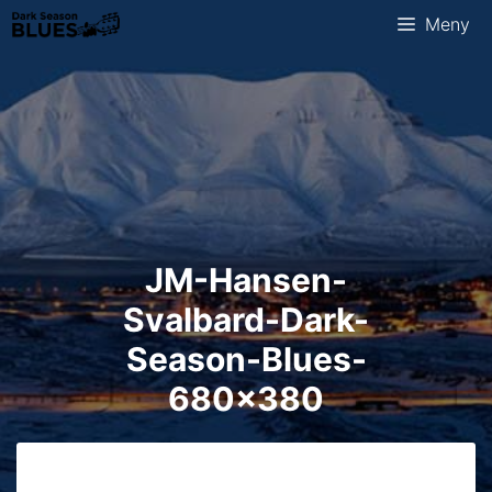
Hopp
Meny
til
innhold
JM-Hansen-
Svalbard-Dark-
Season-Blues-
680×380