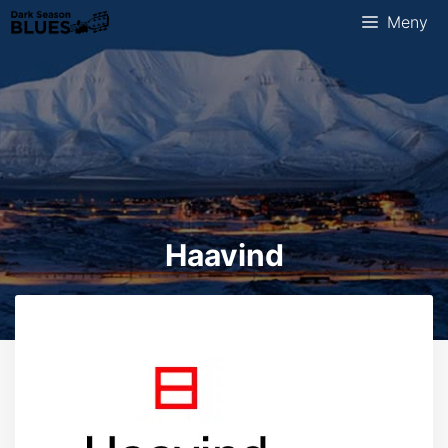
Hopp
Meny
til
innhold
Haavind