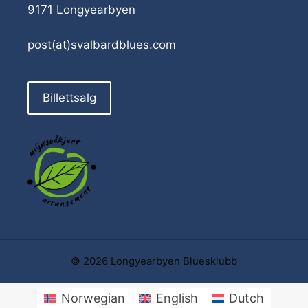
9171 Longyearbyen
post(at)svalbardblues.com
Billettsalg
© 2026 Longyearbyen Bluesklubb
Norwegian
English
Dutch