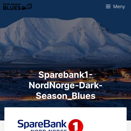
Hopp
Meny
til
innhold
Sparebank1-
NordNorge-Dark-
Season_Blues