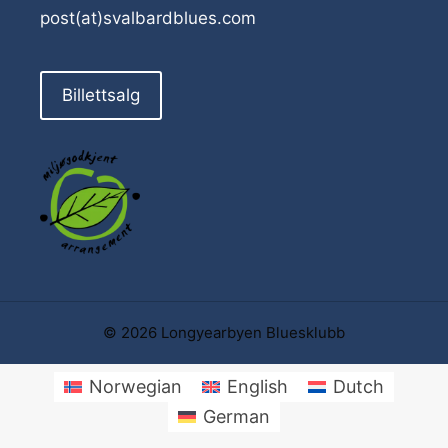
post(at)svalbardblues.com
Billettsalg
© 2026 Longyearbyen Bluesklubb
Norwegian
English
Dutch
German