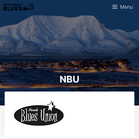
Skip
Menu
to
content
NBU