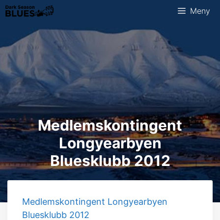
Hopp
Meny
til
innhold
Medlemskontingent
Longyearbyen
Bluesklubb 2012
Medlemskontingent Longyearbyen
Bluesklubb 2012