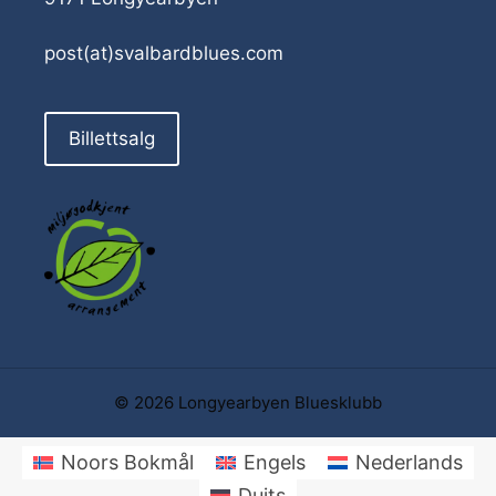
post(at)svalbardblues.com
Billettsalg
© 2026 Longyearbyen Bluesklubb
Noors Bokmål
Engels
Nederlands
Duits