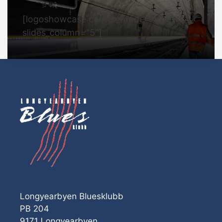
[logoshowcase center_mode="true"
slides_column="5"]
Longyearbyen Bluesklubb
PB 204
9171 Longyearbyen