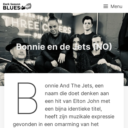
Ga
Menu
naar
de
inhoud
Bonnie en de Jets (NO)
B
onnie And The Jets, een
naam die doet denken aan
een hit van Elton John met
een bijna identieke titel,
heeft zijn muzikale expressie
gevonden in een omarming van het