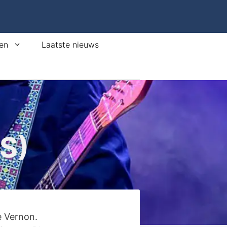
en
Laatste nieuws
S)
e Vernon.