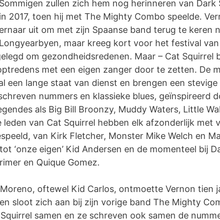
Sommigen zullen zich hem nog herinneren van Dark 
in 2017, toen hij met The Mighty Combo speelde. Ve
ernaar uit om met zijn Spaanse band terug te keren 
Longyearbyen, maar kreeg kort voor het festival van
elegd om gezondheidsredenen. Maar – Cat Squirrel be
optredens met een eigen zanger door te zetten. De 
l een lange staat van dienst en brengen een stevige
schreven nummers en klassieke blues, geïnspireerd 
egendes als Big Bill Broonzy, Muddy Waters, Little Wa
 leden van Cat Squirrel hebben elk afzonderlijk met 
peeld, van Kirk Fletcher, Monster Mike Welch en Ma
tot ‘onze eigen’ Kid Andersen en de momenteel bij D
Primer en Quique Gomez.
s Moreno, oftewel Kid Carlos, ontmoette Vernon tien 
 en sloot zich aan bij zijn vorige band The Mighty 
t Squirrel samen en ze schreven ook samen de numm