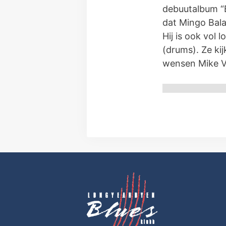
debuutalbum “B
dat Mingo Bal
Hij is ook vol 
(drums). Ze ki
wensen Mike V