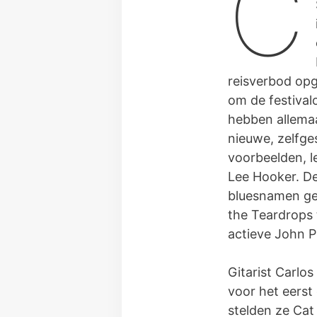
C
reisverbod opg
om de festival
hebben allemaa
nieuwe, zelfge
voorbeelden, l
Lee Hooker. De
bluesnamen ges
the Teardrops 
actieve John 
Gitarist Carlo
voor het eerst
stelden ze Ca