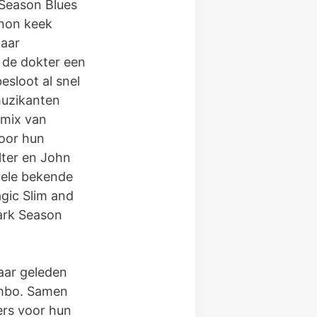
Season Blues
rnon keek
naar
 de dokter een
sloot al snel
muzikanten
 mix van
door hun
lter en John
vele bekende
gic Slim and
ark Season
jaar geleden
Combo. Samen
ers voor hun