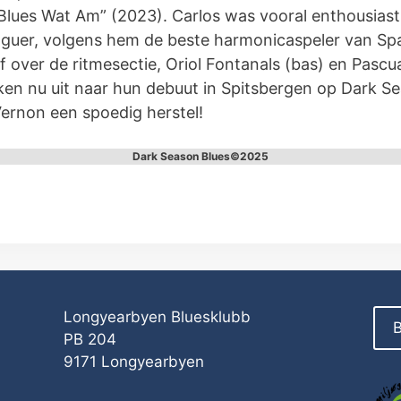
lues Wat Am” (2023). Carlos was vooral enthousiast 
aguer, volgens hem de beste harmonicaspeler van Sp
lof over de ritmesectie, Oriol Fontanals (bas) en Pasc
jken nu uit naar hun debuut in Spitsbergen op Dark S
ernon een spoedig herstel!
Dark Season Blues©2025
Longyearbyen Bluesklubb
B
PB 204
9171 Longyearbyen