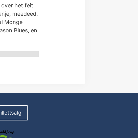
over het feit
anje, meedeed.
ual Monge
eason Blues, en
illettsalg