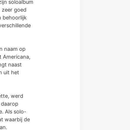
 zijn soloalbum
n zeer goed
 behoorlijk
verschillende
gen naam op
at Americana,
ngt naast
 uit het
tte, werd
r daarop
. Als solo-
at waarbij de
an.