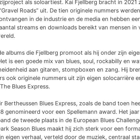
zijproject als soloartiest. Kai Fjellberg bracht in 2021
“Gravel Roads” uit. De tien originele nummers werde
ontvangen in de industrie en de media en hebben een
aantal streams en downloads bereikt van mensen in 
ereld.
de albums die Fjellberg promoot als hij onder zijn ei
Het is een goede mix van blues, soul, rockabilly en w
eidenheid aan gitaren, stompboxen en zang. Hij bre
s ook originele nummers uit zijn eigen solocarrière en
 The Blues Express.
 Bertheussen Blues Express, zoals de band toen hee
018 genomineerd voor een Spellemann award. Het jaa
and de tweede plaats in de European Blues Challenge
Dark Season Blues maakt hij zich sterk voor een form
n eigen verhaal, verteld door de muziek, centraal sta