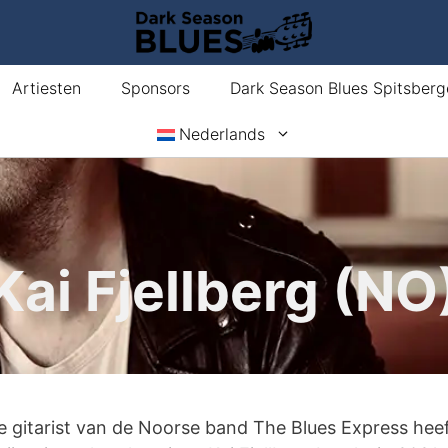
Artiesten
Sponsors
Dark Season Blues Spitsberg
Nederlands
Kai Fjellberg (NO
e gitarist van de Noorse band The Blues Express hee