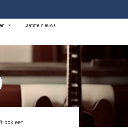
en
Laatste nieuws
)
ft ook een