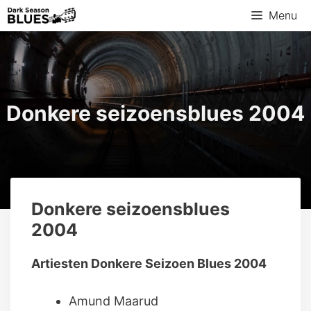
Ga
Menu
naar
de
inhoud
Donkere seizoensblues 2004
Donkere seizoensblues
2004
Artiesten Donkere Seizoen Blues 2004
Amund Maarud