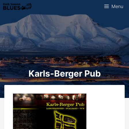
Ga
Menu
naar
de
inhoud
Karls-Berger Pub