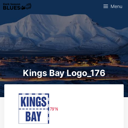
Ga
Menu
naar
de
inhoud
Kings Bay Logo_176