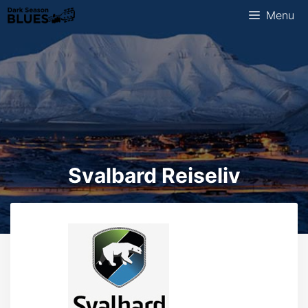
Ga
Menu
naar
de
inhoud
Svalbard Reiseliv