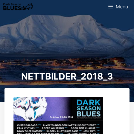
Ga
Menu
naar
de
inhoud
NETTBILDER_2018_3