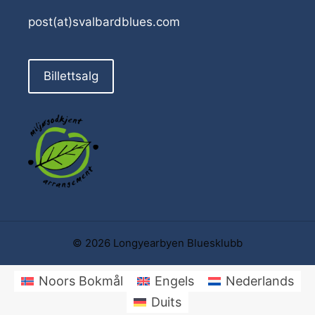
post(at)svalbardblues.com
Billettsalg
© 2026 Longyearbyen Bluesklubb
Noors Bokmål
Engels
Nederlands
Duits