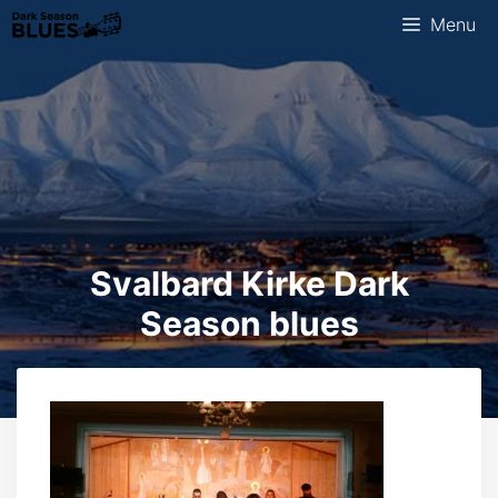
Ga
Menu
naar
de
inhoud
Svalbard Kirke Dark
Season blues