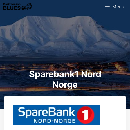
Ga
Menu
naar
de
inhoud
Sparebank1 Nord
Norge