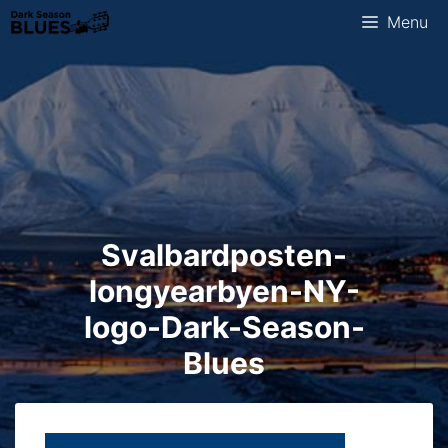
Ga
Menu
naar
de
inhoud
Svalbardposten-
longyearbyen-NY-
logo-Dark-Season-
Blues