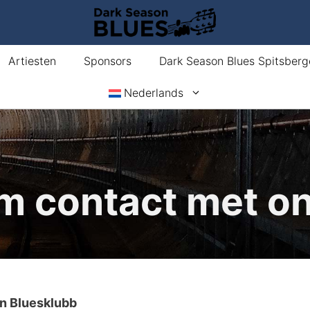
Artiesten
Sponsors
Dark Season Blues Spitsberg
Nederlands
m contact met on
n Bluesklubb