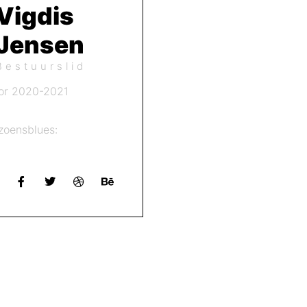
Vigdis
Jensen
Bestuurslid
or 2020-2021
zoensblues: