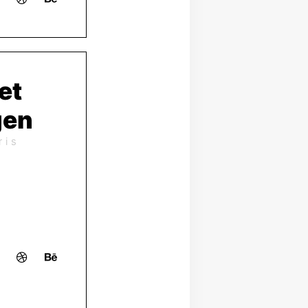
et
gen
ris
: