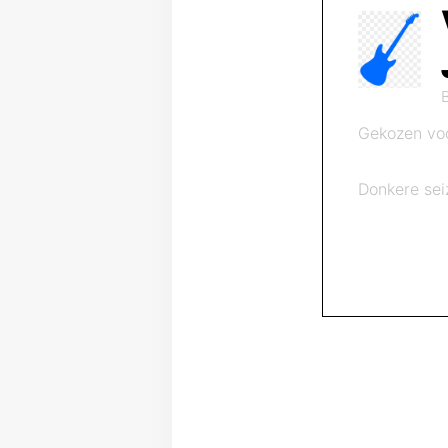
Gekozen vo
Donkere sei