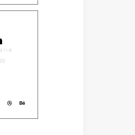
n
slid
20