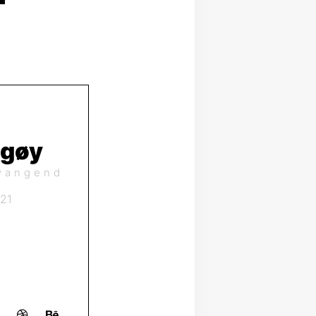
ngøy
r
21