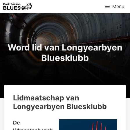
Ga
Menu
naar
de
inhoud
Word lid van Longyearbyen
Bluesklubb
Lidmaatschap van
Longyearbyen Bluesklubb
De