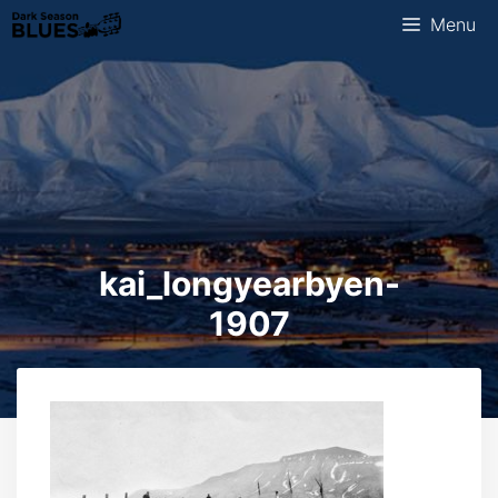
Ga
Menu
naar
de
inhoud
kai_longyearbyen-
1907