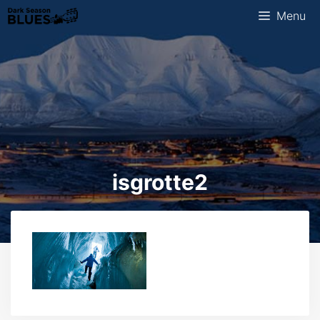
Ga
Menu
naar
de
inhoud
isgrotte2