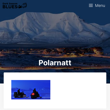
Ga
Menu
naar
de
inhoud
Polarnatt