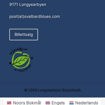
9171 Longyearbyen
post(at)svalbardblues.com
Billettsalg
© 2026 Longyearbyen Bluesklubb
Noors Bokmål
Engels
Nederlands