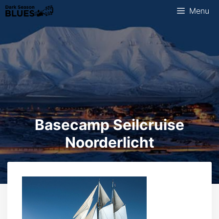
Ga
Menu
naar
de
inhoud
Basecamp Seilcruise
Noorderlicht