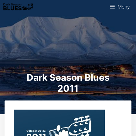
Hopp
Meny
til
innhold
Dark Season Blues
2011