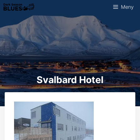
Hopp
Meny
til
innhold
Svalbard Hotel