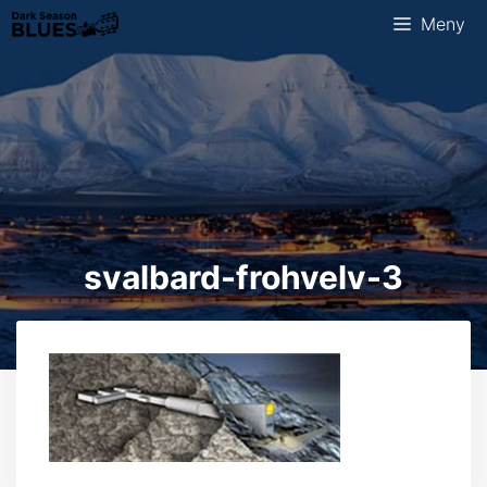
Hopp
Meny
til
innhold
svalbard-frohvelv-3