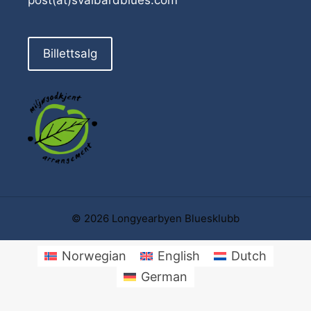
Billettsalg
© 2026 Longyearbyen Bluesklubb
Norwegian
English
Dutch
German