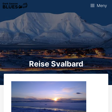
Hopp
Meny
til
innhold
Reise Svalbard