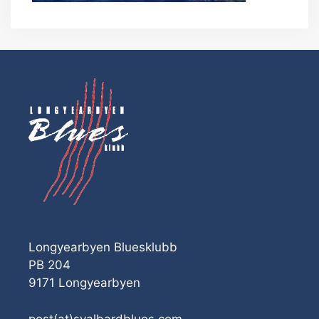
Longyearbyen Bluesklubb
PB 204
9171 Longyearbyen
post(at)svalbardblues.com