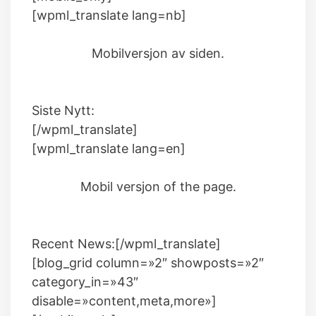
[wpml_translate lang=nb]
Mobilversjon av siden.
Siste Nytt:
[/wpml_translate]
[wpml_translate lang=en]
Mobil versjon of the page.
Recent News:[/wpml_translate]
[blog_grid column=»2″ showposts=»2″
category_in=»43″
disable=»content,meta,more»]