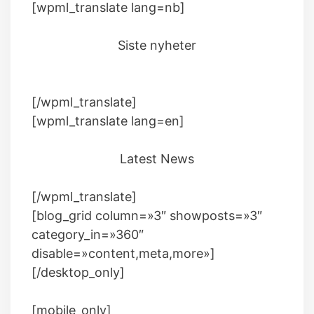
[wpml_translate lang=nb]
Siste nyheter
[/wpml_translate]
[wpml_translate lang=en]
Latest News
[/wpml_translate]
[blog_grid column=»3″ showposts=»3″
category_in=»360″
disable=»content,meta,more»]
[/desktop_only]
[mobile_only]