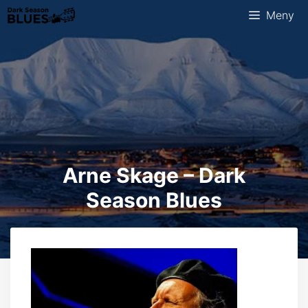
Hopp
Meny
til
innhold
Arne Skage – Dark
Season Blues